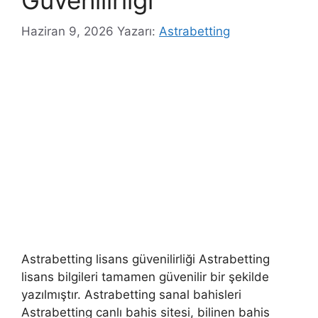
Haziran 9, 2026
Yazarı:
Astrabetting
Astrabetting lisans güvenilirliği Astrabetting
lisans bilgileri tamamen güvenilir bir şekilde
yazılmıştır. Astrabetting sanal bahisleri
Astrabetting canlı bahis sitesi, bilinen bahis