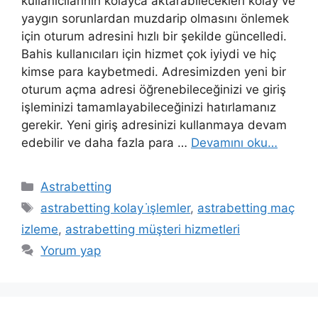
kullanıcılarının kolayca aktarabilecekleri kolay ve
yaygın sorunlardan muzdarip olmasını önlemek
için oturum adresini hızlı bir şekilde güncelledi.
Bahis kullanıcıları için hizmet çok iyiydi ve hiç
kimse para kaybetmedi. Adresimizden yeni bir
oturum açma adresi öğrenebileceğinizi ve giriş
işleminizi tamamlayabileceğinizi hatırlamanız
gerekir. Yeni giriş adresinizi kullanmaya devam
edebilir ve daha fazla para …
Devamını oku…
Kategoriler
Astrabetting
Etiketler
astrabetting kolay i̇şlemler
,
astrabetting maç
izleme
,
astrabetting müşteri hizmetleri
Yorum yap