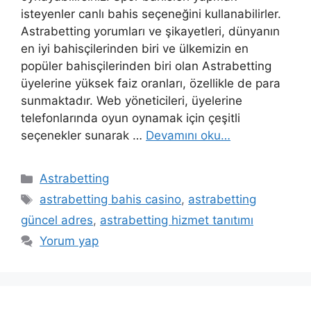
isteyenler canlı bahis seçeneğini kullanabilirler.
Astrabetting yorumları ve şikayetleri, dünyanın
en iyi bahisçilerinden biri ve ülkemizin en
popüler bahisçilerinden biri olan Astrabetting
üyelerine yüksek faiz oranları, özellikle de para
sunmaktadır. Web yöneticileri, üyelerine
telefonlarında oyun oynamak için çeşitli
seçenekler sunarak …
Devamını oku…
Kategoriler
Astrabetting
Etiketler
astrabetting bahis casino
,
astrabetting
güncel adres
,
astrabetting hizmet tanıtımı
Yorum yap