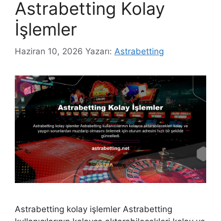
Astrabetting Kolay
İşlemler
Haziran 10, 2026
Yazarı:
Astrabetting
Astrabetting kolay işlemler Astrabetting