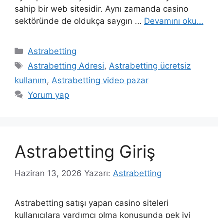
sahip bir web sitesidir. Aynı zamanda casino
sektöründe de oldukça saygın …
Devamını oku…
Kategoriler
Astrabetting
Etiketler
Astrabetting Adresi
,
Astrabetting ücretsiz
kullanım
,
Astrabetting video pazar
Yorum yap
Astrabetting Giriş
Haziran 13, 2026
Yazarı:
Astrabetting
Astrabetting satışı yapan casino siteleri
kullanıcılara yardımcı olma konusunda pek iyi