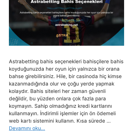
Astrabetting bahis seçenekleri bahisçilere bahis
koyduğunuzda her oyun için yalnızca bir orana
bahse girebilirsiniz. Hile, bir casinoda hiç kimse
kazanmadığında olur ve çoğu yerde yapmak
kolaydır. Bahis siteleri her zaman güvenli
değildir, bu yüzden onlara çok fazla para
koymayın. Sahip olmadığınız kredi kartlarını
kullanmayın. İndirimli işlemler için ön ödemeli
web kartı sistemini kullanın. Kısa sürede …
Devamını oku…