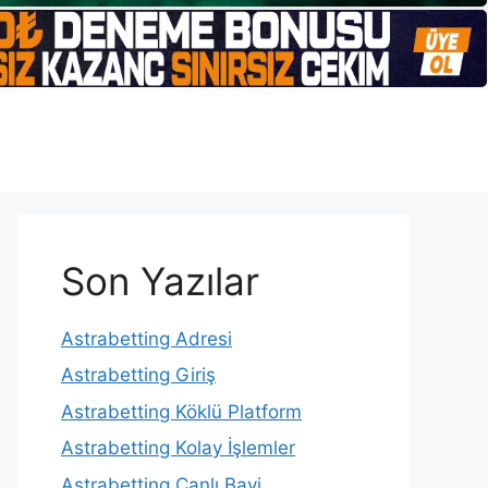
Son Yazılar
Astrabetting Adresi
Astrabetting Giriş
Astrabetting Köklü Platform
Astrabetting Kolay İşlemler
Astrabetting Canlı Bayi