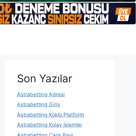
Son Yazılar
Astrabetting Adresi
Astrabetting Giriş
Astrabetting Köklü Platform
Astrabetting Kolay İşlemler
Astrabetting Canlı Bayi