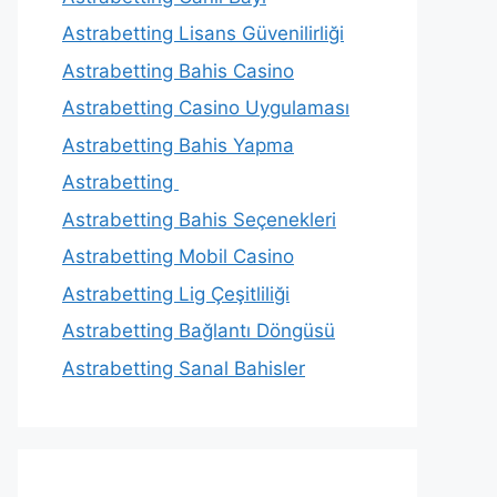
Astrabetting Lisans Güvenilirliği
Astrabetting Bahis Casino
Astrabetting Casino Uygulaması
Astrabetting Bahis Yapma
Astrabetting
Astrabetting Bahis Seçenekleri
Astrabetting Mobil Casino
Astrabetting Lig Çeşitliliği
Astrabetting Bağlantı Döngüsü
Astrabetting Sanal Bahisler