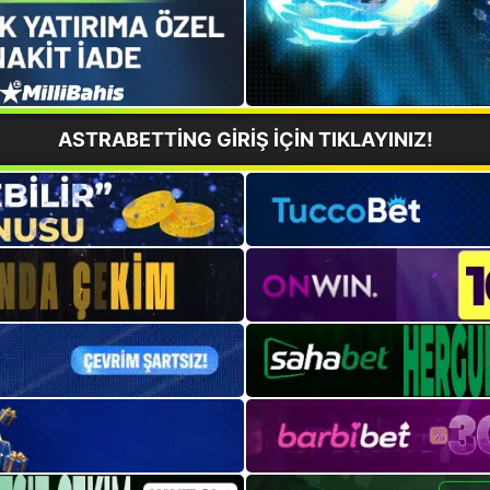
ASTRABETTİNG GİRİŞ İÇİN TIKLAYINIZ!