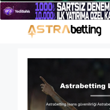
İçeriğe
atla