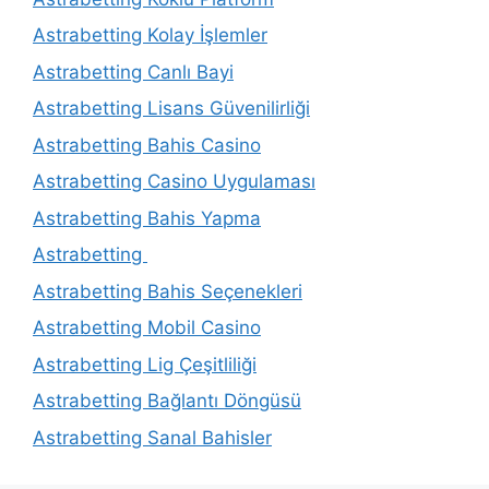
Astrabetting Kolay İşlemler
Astrabetting Canlı Bayi
Astrabetting Lisans Güvenilirliği
Astrabetting Bahis Casino
Astrabetting Casino Uygulaması
Astrabetting Bahis Yapma
Astrabetting
Astrabetting Bahis Seçenekleri
Astrabetting Mobil Casino
Astrabetting Lig Çeşitliliği
Astrabetting Bağlantı Döngüsü
Astrabetting Sanal Bahisler