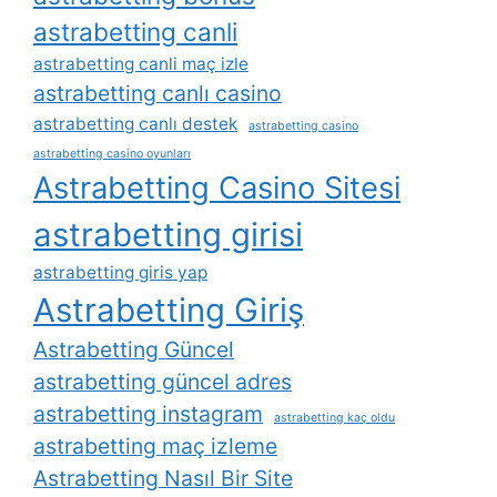
astrabetting canli
astrabetting canli maç izle
astrabetting canlı casino
astrabetting canlı destek
astrabetting casino
astrabetting casino oyunları
Astrabetting Casino Sitesi
astrabetting girisi
astrabetting giris yap
Astrabetting Giriş
Astrabetting Güncel
astrabetting güncel adres
astrabetting instagram
astrabetting kaç oldu
astrabetting maç izleme
Astrabetting Nasıl Bir Site