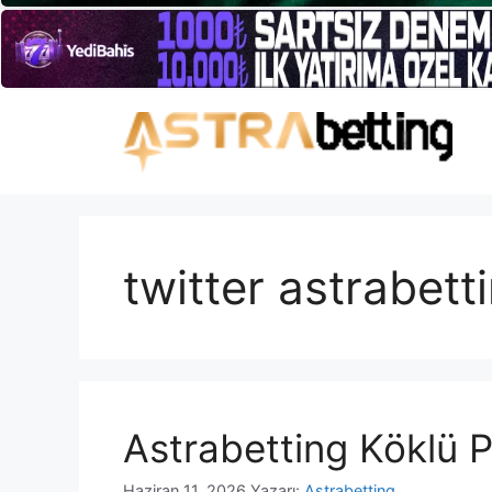
İçeriğe
atla
twitter astrabett
Astrabetting Köklü 
Haziran 11, 2026
Yazarı:
Astrabetting