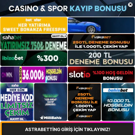
×
ASTRABETTİNG GİRİŞ İÇİN TIKLAYINIZ!