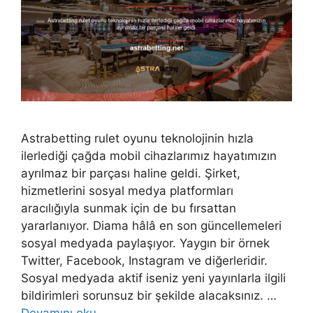
Astrabetting rulet oyunu teknolojinin hızla
ilerlediği çağda mobil cihazlarımız hayatımızın
ayrılmaz bir parçası haline geldi. Şirket,
hizmetlerini sosyal medya platformları
aracılığıyla sunmak için de bu fırsattan
yararlanıyor. Diama hâlâ en son güncellemeleri
sosyal medyada paylaşıyor. Yaygın bir örnek
Twitter, Facebook, Instagram ve diğerleridir.
Sosyal medyada aktif iseniz yeni yayınlarla ilgili
bildirimleri sorunsuz bir şekilde alacaksınız. …