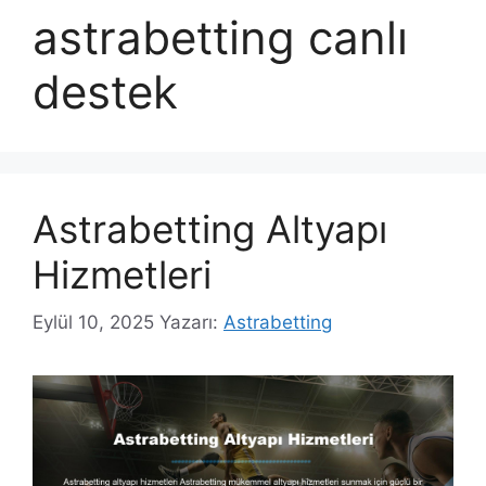
astrabetting canlı
destek
Astrabetting Altyapı
Hizmetleri
Eylül 10, 2025
Yazarı:
Astrabetting