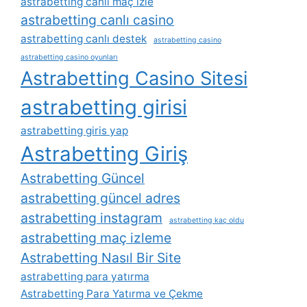
astrabetting canli maç izle
astrabetting canlı casino
astrabetting canlı destek
astrabetting casino
astrabetting casino oyunları
Astrabetting Casino Sitesi
astrabetting girisi
astrabetting giris yap
Astrabetting Giriş
Astrabetting Güncel
astrabetting güncel adres
astrabetting instagram
astrabetting kaç oldu
astrabetting maç izleme
Astrabetting Nasıl Bir Site
astrabetting para yatırma
Astrabetting Para Yatırma ve Çekme