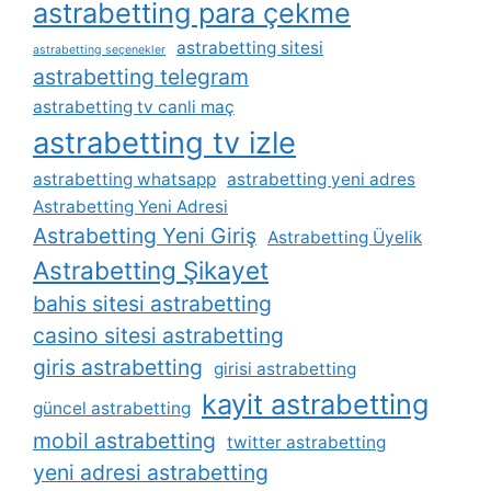
astrabetting para çekme
astrabetting sitesi
astrabetting seçenekler
astrabetting telegram
astrabetting tv canli maç
astrabetting tv izle
astrabetting whatsapp
astrabetting yeni adres
Astrabetting Yeni Adresi
Astrabetting Yeni Giriş
Astrabetting Üyelik
Astrabetting Şikayet
bahis sitesi astrabetting
casino sitesi astrabetting
giris astrabetting
girisi astrabetting
kayit astrabetting
güncel astrabetting
mobil astrabetting
twitter astrabetting
yeni adresi astrabetting