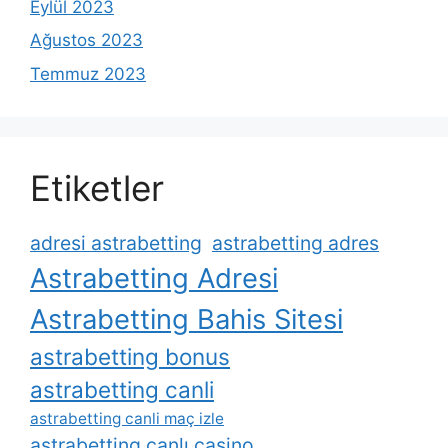
Eylül 2023
Ağustos 2023
Temmuz 2023
Etiketler
adresi astrabetting
astrabetting adres
Astrabetting Adresi
Astrabetting Bahis Sitesi
astrabetting bonus
astrabetting canli
astrabetting canli maç izle
astrabetting canlı casino