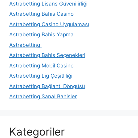
Astrabetting Lisans Güvenilirliği
Astrabetting Bahis Casino
Astrabetting Casino Uygulaması
Astrabetting Bahis Yapma
Astrabetting
Astrabetting Bahis Seçenekleri
Astrabetting Mobil Casino
Astrabetting Lig Çeşitliliği
Astrabetting Bağlantı Döngüsü
Astrabetting Sanal Bahisler
Kategoriler