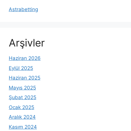
Astrabetting
Arşivler
Haziran 2026
Eylül 2025
Haziran 2025
Mayıs 2025
Şubat 2025
Ocak 2025
Aralık 2024
Kasım 2024