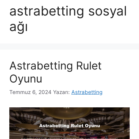
astrabetting sosyal
ağı
Astrabetting Rulet
Oyunu
Temmuz 6, 2024
Yazarı:
Astrabetting