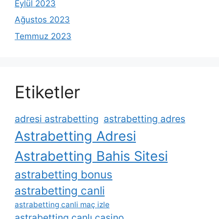
Eylül 2023
Ağustos 2023
Temmuz 2023
Etiketler
adresi astrabetting
astrabetting adres
Astrabetting Adresi
Astrabetting Bahis Sitesi
astrabetting bonus
astrabetting canli
astrabetting canli maç izle
astrabetting canlı casino