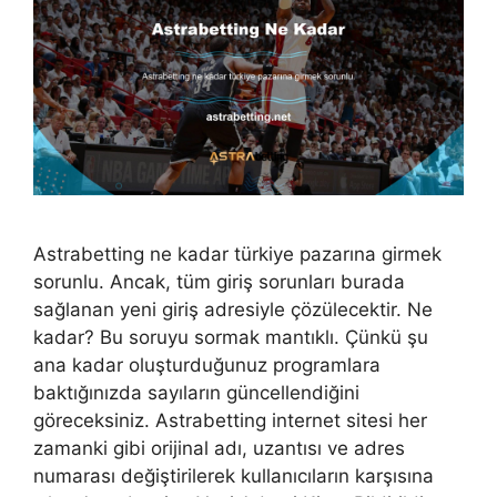
Astrabetting ne kadar türkiye pazarına girmek
sorunlu. Ancak, tüm giriş sorunları burada
sağlanan yeni giriş adresiyle çözülecektir. Ne
kadar? Bu soruyu sormak mantıklı. Çünkü şu
ana kadar oluşturduğunuz programlara
baktığınızda sayıların güncellendiğini
göreceksiniz. Astrabetting internet sitesi her
zamanki gibi orijinal adı, uzantısı ve adres
numarası değiştirilerek kullanıcıların karşısına