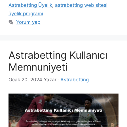
Astrabetting Üyelik
,
astrabetting web sitesi
üyelik programı
Yorum yap
Astrabetting Kullanıcı
Memnuniyeti
Ocak 20, 2024
Yazarı:
Astrabetting