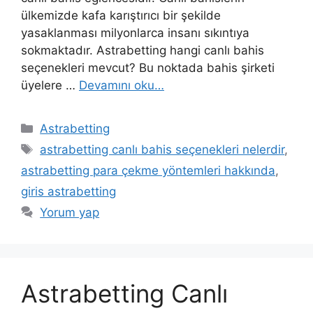
ülkemizde kafa karıştırıcı bir şekilde
yasaklanması milyonlarca insanı sıkıntıya
sokmaktadır. Astrabetting hangi canlı bahis
seçenekleri mevcut? Bu noktada bahis şirketi
üyelere …
Devamını oku…
Kategoriler
Astrabetting
Etiketler
astrabetting canlı bahis seçenekleri nelerdir
,
astrabetting para çekme yöntemleri hakkında
,
giris astrabetting
Yorum yap
Astrabetting Canlı