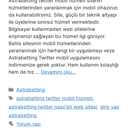
Astrabetting twitter mobil hizmeti sitenin
hizmetlerinden yararlanmak için mobil cihazınızı
da kullanabilirsiniz. Site, güçlü bir teknik altyapı
ile üyelerine sınırsız hizmet vermektedir.
Bilgisayar kullanmadan web sitelerine
erişmenizi sağlayan bu hizmet ilgi görüyor.
Bahis sitesinin mobil hizmetlerinden
yararlanmak için herhangi bir uygulamayı veya
Astrabetting Twitter mobil uygulamasını
indirmenize gerek yoktur. Hem kullanım kolaylığı
hem de hız …
Devamını oku…
Kategoriler
Astrabetting
Etiketler
astrabetting twitter mobil hizmeti
,
astrabetting twitter nasıl bir web sitesi
,
giris yap
astrabetting
Yorum yap