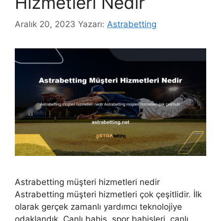
Hizmetleri Nedir
Aralık 20, 2023
Yazarı:
Astrabetting
Astrabetting müşteri hizmetleri nedir
Astrabetting müşteri hizmetleri çok çeşitlidir. İlk
olarak gerçek zamanlı yardımcı teknolojiye
odaklandık. Canlı bahis, spor bahisleri, canlı