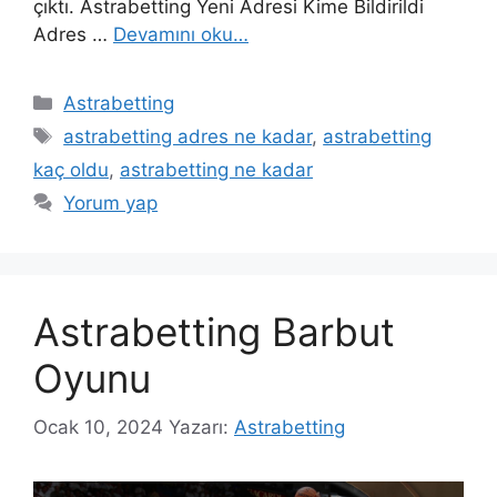
çıktı. Astrabetting Yeni Adresi Kime Bildirildi
Adres …
Devamını oku…
Kategoriler
Astrabetting
Etiketler
astrabetting adres ne kadar
,
astrabetting
kaç oldu
,
astrabetting ne kadar
Yorum yap
Astrabetting Barbut
Oyunu
Ocak 10, 2024
Yazarı:
Astrabetting