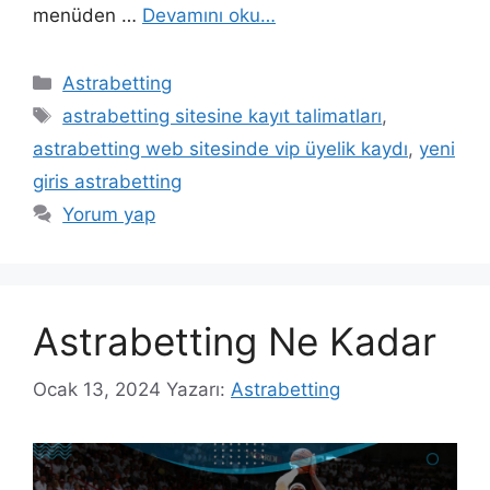
menüden …
Devamını oku…
Kategoriler
Astrabetting
Etiketler
astrabetting sitesine kayıt talimatları
,
astrabetting web sitesinde vip üyelik kaydı
,
yeni
giris astrabetting
Yorum yap
Astrabetting Ne Kadar
Ocak 13, 2024
Yazarı:
Astrabetting