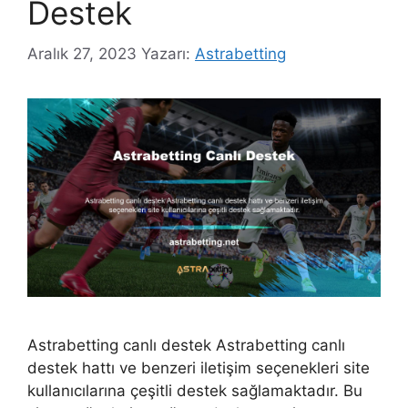
Destek
Aralık 27, 2023
Yazarı:
Astrabetting
Astrabetting canlı destek Astrabetting canlı
destek hattı ve benzeri iletişim seçenekleri site
kullanıcılarına çeşitli destek sağlamaktadır. Bu