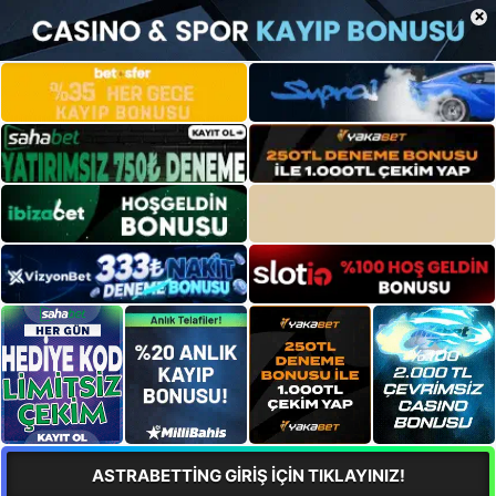
×
ASTRABETTİNG GİRİŞ İÇİN TIKLAYINIZ!