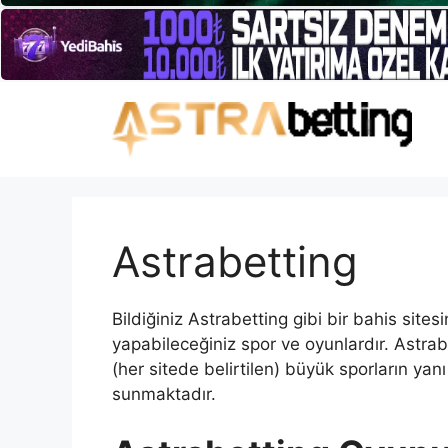
İçeriğe
atla
Astrabetting
Bildiğiniz Astrabetting gibi bir bahis sites
yapabileceğiniz spor ve oyunlardır. Astrabe
(her sitede belirtilen) büyük sporların yanı
sunmaktadır.