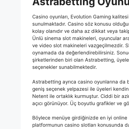
Astrabetting Oyun
Casino oyunları, Evolution Gaming kalitesi
sunulmaktadır. Casino söz konusu olduğun
kolay olanıdır ve daha az dikkat veya taki
Ünlü sinema slot makineleri, oyuncular ar
ve video slot makineleri vazgeçilmezdir. S
oynamada da değerlendirebilirsiniz. Sonuç
şirketlerinden biri olan Astrabetting, üyele
seçenekler sunabilmektedir.
Astrabetting ayrıca casino oyunlarına da 
geniş seçenek yelpazesi ile üyeleri kendi
Netent ile ortaklık kurmuştur. Ciddi bir a
açıcı görünüyor. Üç boyutlu grafikler ve g
Böylece menüye girdiğinizde en iyi online 
platformunun casino slotları konusunda d