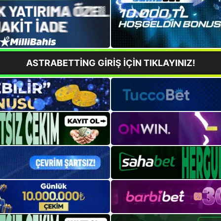
ASTRABETTİNG GİRİŞ İÇİN TIKLAYINIZ!