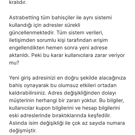
kralıdır.
Astrabetting tüm bahisçiler ile aynı sistemi
kullandığı için adresler sürekli
güncellenmektedir. Tüm sistem verileri,
iletişimden sorumlu kişi tarafından erişim
engellendikten hemen sonra yeni adrese
aktarıldı. Peki bu karar kullanıcılara zarar veriyor
mu?
Yeni giriş adresinizi en doğru şekilde alacağınıza
bahis oynayarak bu olumsuz etkileri ortadan
kaldırabilirsiniz. Adres değişikliğinden dolayı
müşterinin herhangi bir zararı yoktur. Bu bilgiler,
kullanıcılar kupon bilgilerini ve hesap bilgilerini
eski adreslerinde bıraktıklarında keşfedilir.
Aslında isim değişikliği ile çok az sayıda numara
değişmiştir.