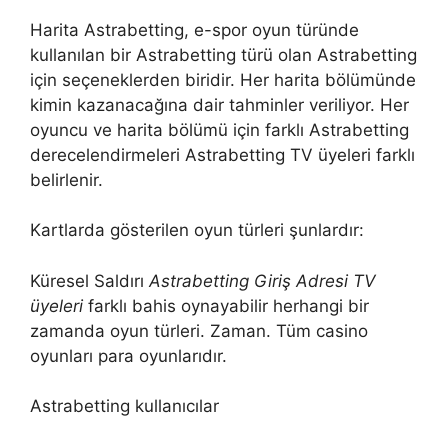
Harita Astrabetting, e-spor oyun türünde
kullanılan bir Astrabetting türü olan Astrabetting
için seçeneklerden biridir. Her harita bölümünde
kimin kazanacağına dair tahminler veriliyor. Her
oyuncu ve harita bölümü için farklı Astrabetting
derecelendirmeleri Astrabetting TV üyeleri farklı
belirlenir.
Kartlarda gösterilen oyun türleri şunlardır:
Küresel Saldırı
Astrabetting Giriş Adresi TV
üyeleri
farklı bahis oynayabilir herhangi bir
zamanda oyun türleri. Zaman. Tüm casino
oyunları para oyunlarıdır.
Astrabetting kullanıcılar