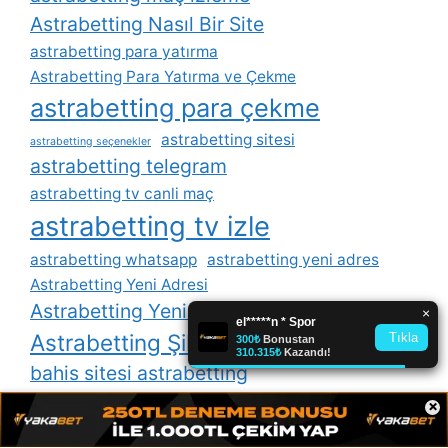
Astrabetting Nasıl Bir Site
astrabetting para yatırma
Astrabetting Para Yatırma ve Çekme
astrabetting para çekme
astrabetting sitesi
astrabetting seçenekler
astrabetting telegram
astrabetting tv canli maç
astrabetting tv izle
astrabetting whatsapp
astrabetting yeni adres
Astrabetting Yeni Adresi
Astrabetting Yeni Giriş
Astrabetting Üyelik
Astrabetting Şikayet
bahis sitesi astrabetting
casino sitesi astrabetting
×
giris astrabetting
girisi astrabetting