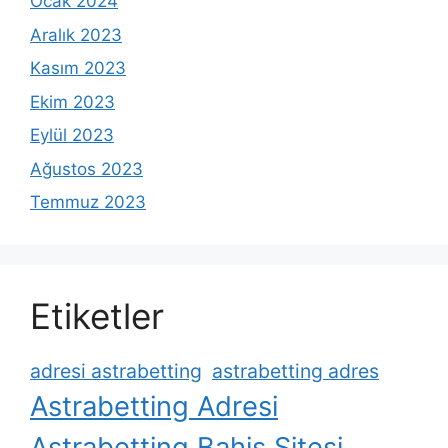
Ocak 2024
Aralık 2023
Kasım 2023
Ekim 2023
Eylül 2023
Ağustos 2023
Temmuz 2023
Etiketler
adresi astrabetting
astrabetting adres
Astrabetting Adresi
Astrabetting Bahis Sitesi