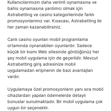
Kullanıcılarımızın daha verimli oynamasına ve
bahis oynamasına yardımcı olmak için
Astrabetting ve casino kategorilerinde farklı
promosyonlarımız var. Kısacası, Astrabetting ile
her zaman kazanabilirsiniz.
Canlı casino oyunları mobil programlama
ortamında oynanabilen oyunlardır. Sadece
küçük bir kısmı Web sitesinde gördüğünüz her
şey mobil uygulama için de geçerlidir. Mevcut
Astrabetting giriş adresinize mobil
uygulamadan erişmenin de bazı avantajları
vardır.
Uygulamaya özel promosyonların yanı sıra mobil
cihazlardan yapılan ödemelerde detaylı
bonuslar sunulmaktadır. Bir mobil uygulama çok
uygun bir seçenektir.