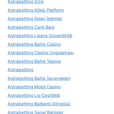
Astrabetting Giriş
Astrabetting Köklü Platform
Astrabetting Kolay İşlemler
Astrabetting Canlı Bayi
Astrabetting Lisans Güvenilirliği
Astrabetting Bahis Casino
Astrabetting Casino Uygulaması
Astrabetting Bahis Yapma
Astrabetting
Astrabetting Bahis Seçenekleri
Astrabetting Mobil Casino
Astrabetting Lig Çeşitliliği
Astrabetting Bağlantı Döngüsü
Astrabetting Sanal Bahisler