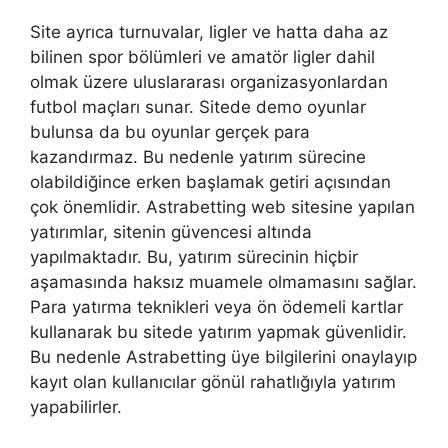
Site ayrıca turnuvalar, ligler ve hatta daha az
bilinen spor bölümleri ve amatör ligler dahil
olmak üzere uluslararası organizasyonlardan
futbol maçları sunar. Sitede demo oyunlar
bulunsa da bu oyunlar gerçek para
kazandırmaz. Bu nedenle yatırım sürecine
olabildiğince erken başlamak getiri açısından
çok önemlidir. Astrabetting web sitesine yapılan
yatırımlar, sitenin güvencesi altında
yapılmaktadır. Bu, yatırım sürecinin hiçbir
aşamasında haksız muamele olmamasını sağlar.
Para yatırma teknikleri veya ön ödemeli kartlar
kullanarak bu sitede yatırım yapmak güvenlidir.
Bu nedenle Astrabetting üye bilgilerini onaylayıp
kayıt olan kullanıcılar gönül rahatlığıyla yatırım
yapabilirler.