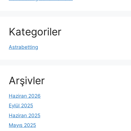
Kategoriler
Astrabetting
Arşivler
Haziran 2026
Eylül 2025
Haziran 2025
Mayıs 2025