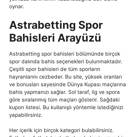
oynar.
Astrabetting Spor
Bahisleri Arayüzü
Astrabetting spor bahisleri bölümünde birçok
spor dalında bahis seçenekleri bulunmaktadır.
Çeşitli spor bahisleri de tüm sporların
hayranlarını cezbeder. Bu site, yüksek oranları
ve bonusları sayesinde Dünya Kupası maçlarına
bahis yapmanızı sağlar. Sol taraf, lig ve spora
göre sıralanmış tüm maçları gösterir. Sağdaki
kupon listesi. Bu kullanışlı yöntemle istediğinizi
yapabilirsiniz.
Her içerik için birçok kategori bulabilirsiniz.