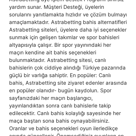
yardım sunar. Müşteri Desteği, üyelerin
sorularını yanıtlamakta hızlıdır ve çözüm bulmayı
amaçlamaktadır. Astrabetting bahis alternatifleri
Astrabetting siteleri, üyelere daha iyi seçenekler
sunmak için gelişen takımlar ve spor bahisleri
altyapısıyla çalışır. Bir spor yayınındaki her
maçın kendine ait bahis seçenekleri
bulunmaktadır. Astrabetting sitesi, canlı
bahislerin çok ciddiye alındığı Türkiye pazarında
güçlü bir varlığa sahiptir. En popüler: Canlı
bahis, Astrabetting site ziyaret edenler arasında
en popüler olanıdır- bugün kaydolun. Spor
sayfanızdaki her maçın başlangıcı,
yayınlandıktan sonra canlı bahislerle takip
edilecektir. Canlı bahis kolaylığı sayesinde her
maça baştan sona bahis oynayabilirsiniz.
Oranlar ve bahis seçenekleri oyun ilerledikçe