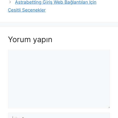
Astrabetting Giriş Web Bağlantıları İçin
Çeşitli Seçenekler
Yorum yapın
Yorum
İsim