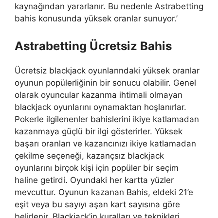
kaynağından yararlanır. Bu nedenle Astrabetting
bahis konusunda yüksek oranlar sunuyor.’
Astrabetting Ücretsiz Bahis
Ücretsiz blackjack oyunlarındaki yüksek oranlar
oyunun popülerliğinin bir sonucu olabilir. Genel
olarak oyuncular kazanma ihtimali olmayan
blackjack oyunlarını oynamaktan hoşlanırlar.
Pokerle ilgilenenler bahislerini ikiye katlamadan
kazanmaya güçlü bir ilgi gösterirler. Yüksek
başarı oranları ve kazancınızı ikiye katlamadan
çekilme seçeneği, kazançsız blackjack
oyunlarını birçok kişi için popüler bir seçim
haline getirdi. Oyundaki her kartta yüzler
mevcuttur. Oyunun kazanan Bahis, eldeki 21’e
eşit veya bu sayıyı aşan kart sayısına göre
belirlenir. Blackjack’in kuralları ve teknikleri