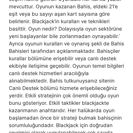
mevcuttur. Oyunun kazanan Bahis, eldeki 21’e
eşit veya bu sayıyı aşan kart sayısına göre
belirlenir. Blackjack’in kuralları ve teknikleri
basittir. Oyun nedir? Dolayısıyla oyun sektörüne
yeni başlayanlar bile zorlanmadan oynayabilir.’
Ayrıca oyunun kuralları ve oynanış şekli de Bahis
Bahisleri tarafından açıklanmaktadır. Bahisçiler
kurallar bölümüne erişebilir veya canlı destek
ekibiyle iletişime geçebilir. Oyunun temel bilgileri
canlı destek hizmetleri aracılığıyla
alınabilmektedir. Bahis tutkunuysanız sitenin
Canlı Destek bölümü hizmete erişebileceğiniz
yerdir. Etkili stratejinin çok önemli olduğu oyun
bunu gösteriyor. Etkili taktikler blackjackte
kazanmanın anahtarıdır. Her halükarda oyun
başlamadan önce bir strateji bulmak bahisçinin
sorumluluğundadır. Blackjack için doğrudan
çevrimiçi olarak uygulanabilecek çok sayıda