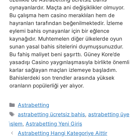
oynayanlardır. Maçta ani değişiklikler olmuyor.
Bu çalışma hem casino meraklıları hem de
hayranları tarafından beğenilmektedir. İzleme
eylemi bahis oynayanlar için bir eğlence
kaynağıdır. Muhtemelen diğer ülkelerde oyun
sunan yasal bahis sitelerini duymuşsunuzdur.
Bu fahiş maliyet beni şaşırttı. Güney Kore’de
yasadışı Casino yaygınlaşmasıyla birlikte önemli
karlar sağlayan maçları izlemeye başladım.
Bahislerdeki son trendler arasında yüksek
oranların popülerliği yer alıyor.
Kategoriler
Astrabetting
Etiketler
astrabetting ücretsiz bahis
,
astrabetting üye
i̇şlem
,
Astrabetting Yeni Giriş
Astrabetting Hangi Kategoriye Aittir