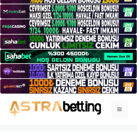
İçeriğe
atla
Menü