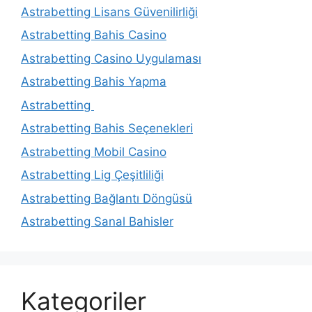
Astrabetting Lisans Güvenilirliği
Astrabetting Bahis Casino
Astrabetting Casino Uygulaması
Astrabetting Bahis Yapma
Astrabetting
Astrabetting Bahis Seçenekleri
Astrabetting Mobil Casino
Astrabetting Lig Çeşitliliği
Astrabetting Bağlantı Döngüsü
Astrabetting Sanal Bahisler
Kategoriler