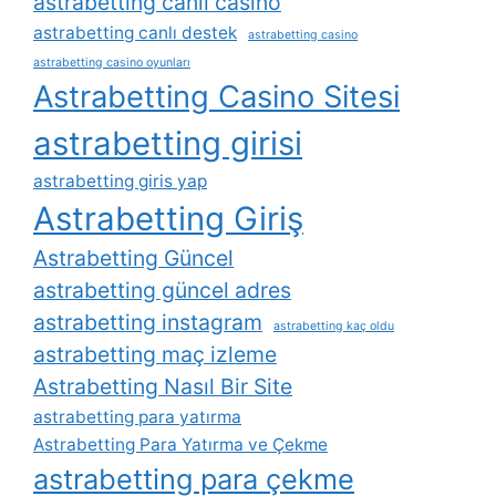
astrabetting canlı casino
astrabetting canlı destek
astrabetting casino
astrabetting casino oyunları
Astrabetting Casino Sitesi
astrabetting girisi
astrabetting giris yap
Astrabetting Giriş
Astrabetting Güncel
astrabetting güncel adres
astrabetting instagram
astrabetting kaç oldu
astrabetting maç izleme
Astrabetting Nasıl Bir Site
astrabetting para yatırma
Astrabetting Para Yatırma ve Çekme
astrabetting para çekme