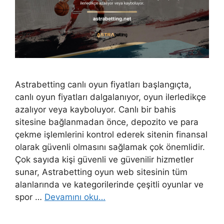
Astrabetting canlı oyun fiyatları başlangıçta,
canlı oyun fiyatları dalgalanıyor, oyun ilerledikçe
azalıyor veya kayboluyor. Canlı bir bahis
sitesine bağlanmadan önce, depozito ve para
çekme işlemlerini kontrol ederek sitenin finansal
olarak güvenli olmasını sağlamak çok önemlidir.
Çok sayıda kişi güvenli ve güvenilir hizmetler
sunar, Astrabetting oyun web sitesinin tüm
alanlarında ve kategorilerinde çeşitli oyunlar ve
spor …
Devamını oku…