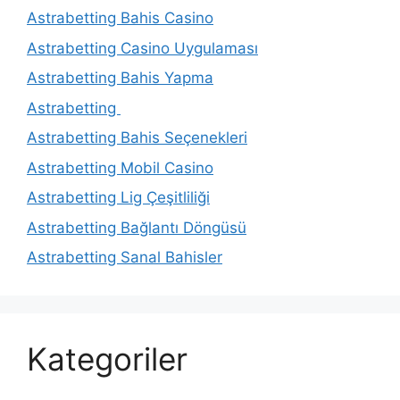
Astrabetting Bahis Casino
Astrabetting Casino Uygulaması
Astrabetting Bahis Yapma
Astrabetting
Astrabetting Bahis Seçenekleri
Astrabetting Mobil Casino
Astrabetting Lig Çeşitliliği
Astrabetting Bağlantı Döngüsü
Astrabetting Sanal Bahisler
Kategoriler