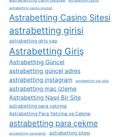
astrabetting casino
astrabetting casino oyunları
Astrabetting Casino Sitesi
astrabetting girisi
astrabetting giris yap
Astrabetting Giriş
Astrabetting Güncel
astrabetting güncel adres
astrabetting instagram
astrabetting kaç oldu
astrabetting maç izleme
Astrabetting Nasıl Bir Site
astrabetting para yatırma
Astrabetting Para Yatırma ve Çekme
astrabetting para çekme
astrabetting sitesi
astrabetting seçenekler