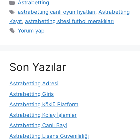
Kategoriler
Astrabetting
Etiketler
astrabetting canlı oyun fiyatları
,
Astrabetting
Kayıt
,
astrabetting sitesi futbol meraklıları
Yorum yap
Son Yazılar
Astrabetting Adresi
Astrabetting Giriş
Astrabetting Köklü Platform
Astrabetting Kolay İşlemler
Astrabetting Canlı Bayi
Astrabetting Lisans Güvenilirliği