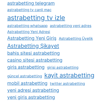
astrabetting telegram
astrabetting tv canli maç
astrabetting tv izle
astrabetting whatsapp
astrabetting yeni adres
Astrabetting Yeni Adresi
Astrabetting Yeni Giriş
Astrabetting Üyelik
Astrabetting Şikayet
bahis sitesi astrabetting
casino sitesi astrabetting
giris astrabetting
girisi astrabetting
kayit astrabetting
güncel astrabetting
mobil astrabetting
twitter astrabetting
yeni adresi astrabetting
yeni giris astrabetting