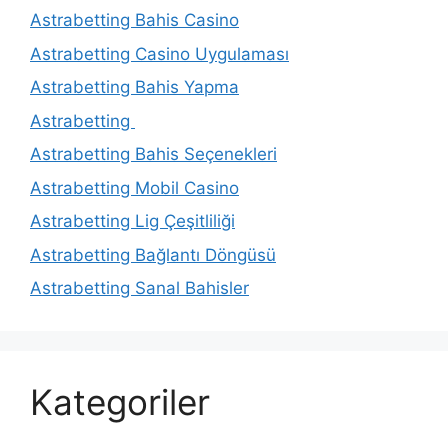
Astrabetting Bahis Casino
Astrabetting Casino Uygulaması
Astrabetting Bahis Yapma
Astrabetting
Astrabetting Bahis Seçenekleri
Astrabetting Mobil Casino
Astrabetting Lig Çeşitliliği
Astrabetting Bağlantı Döngüsü
Astrabetting Sanal Bahisler
Kategoriler