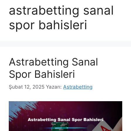
astrabetting sanal
spor bahisleri
Astrabetting Sanal
Spor Bahisleri
Şubat 12, 2025
Yazarı:
Astrabetting