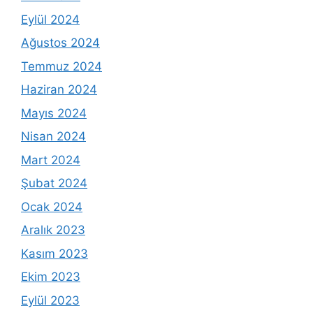
Eylül 2024
Ağustos 2024
Temmuz 2024
Haziran 2024
Mayıs 2024
Nisan 2024
Mart 2024
Şubat 2024
Ocak 2024
Aralık 2023
Kasım 2023
Ekim 2023
Eylül 2023