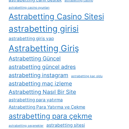
astrabetting casino
astrabetting casino oyunları
Astrabetting Casino Sitesi
astrabetting girisi
astrabetting giris yap
Astrabetting Giriş
Astrabetting Güncel
astrabetting güncel adres
astrabetting instagram
astrabetting kaç oldu
astrabetting maç izleme
Astrabetting Nasıl Bir Site
astrabetting para yatırma
Astrabetting Para Yatırma ve Çekme
astrabetting para çekme
astrabetting sitesi
astrabetting seçenekler