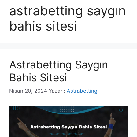
astrabetting saygın
bahis sitesi
Astrabetting Saygın
Bahis Sitesi
Nisan 20, 2024
Yazarı:
Astrabetting