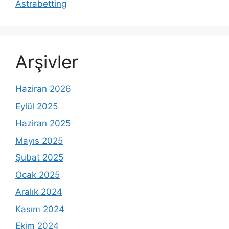
Astrabetting
Arşivler
Haziran 2026
Eylül 2025
Haziran 2025
Mayıs 2025
Şubat 2025
Ocak 2025
Aralık 2024
Kasım 2024
Ekim 2024