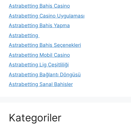
Astrabetting Bahis Casino
Astrabetting Casino Uygulaması
Astrabetting Bahis Yapma
Astrabetting
Astrabetting Bahis Seçenekleri
Astrabetting Mobil Casino
Astrabetting Lig Çeşitliliği
Astrabetting Bağlantı Döngüsü
Astrabetting Sanal Bahisler
Kategoriler