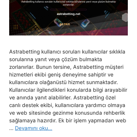
Astrabetting kullanıcı soruları kullanıcılar sıklıkla
sorularına yanıt veya çözüm bulmakta
zorlanırlar. Bunun tersine, Astrabetting müşteri
hizmetleri ekibi geniş deneyime sahiptir ve
kullanıcılara olağanüstü hizmet sunmaktadır.
Kullanıcılar ilgilendikleri konularda bilgi arayabilir
ve anında yanıt alabilirler. Astrabetting özel
canlı destek ekibi, kullanıcılara yardımcı olmaya
ve web sitesinde gezinme konusunda rehberlik
sağlamaya hazırdır. Ek bir işlem yapmadan web
…
Devamını oku…