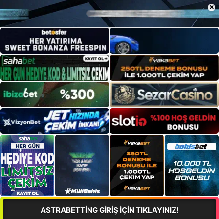
×
ASTRABETTİNG GİRİŞ İÇİN TIKLAYINIZ!