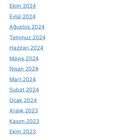
Ekim 2024
Eylül 2024
Ağustos 2024
Temmuz 2024
Haziran 2024
Mayıs 2024
Nisan 2024
Mart 2024
Şubat 2024
Ocak 2024
Aralık 2023
Kasım 2023
Ekim 2023