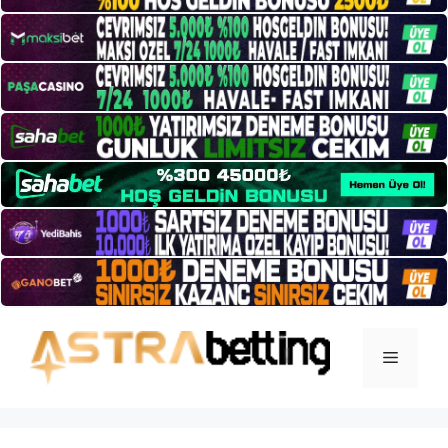
İçeriğe
atla
Menü