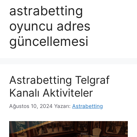
astrabetting
oyuncu adres
güncellemesi
Astrabetting Telgraf
Kanalı Aktiviteler
Ağustos 10, 2024
Yazarı:
Astrabetting