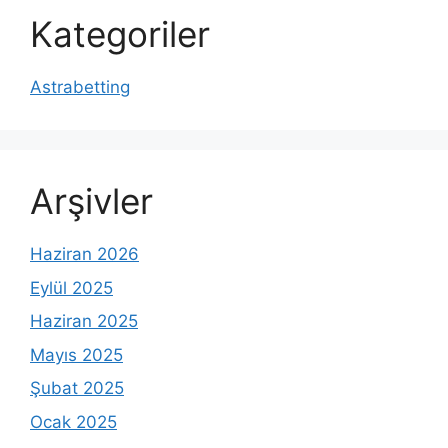
Kategoriler
Astrabetting
Arşivler
Haziran 2026
Eylül 2025
Haziran 2025
Mayıs 2025
Şubat 2025
Ocak 2025