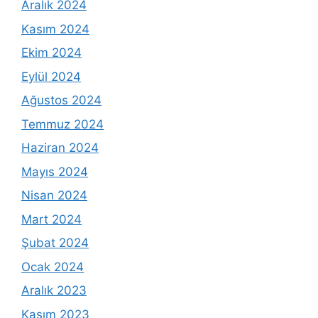
Aralık 2024
Kasım 2024
Ekim 2024
Eylül 2024
Ağustos 2024
Temmuz 2024
Haziran 2024
Mayıs 2024
Nisan 2024
Mart 2024
Şubat 2024
Ocak 2024
Aralık 2023
Kasım 2023