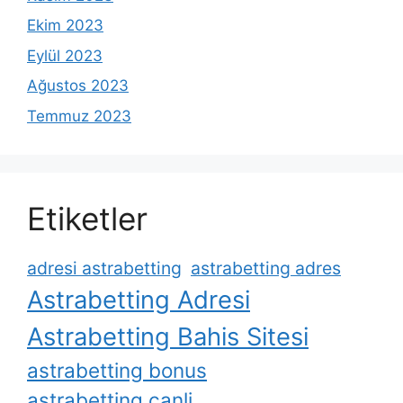
Ekim 2023
Eylül 2023
Ağustos 2023
Temmuz 2023
Etiketler
adresi astrabetting
astrabetting adres
Astrabetting Adresi
Astrabetting Bahis Sitesi
astrabetting bonus
astrabetting canli